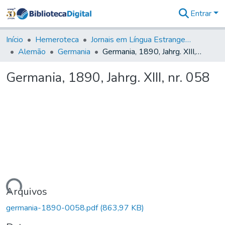
Entrar
Comunidades
&
Início
Hemeroteca
Jornais em Língua Estrangeira
Coleções
Alemão
Germania
Germania, 1890, Jahrg. XIII, nr. 058
Tudo na
Biblioteca
Germania, 1890, Jahrg. XIII, nr. 058
Digital
Estatísticas
gando...
Arquivos
germania-1890-0058.pdf
(863,97 KB)