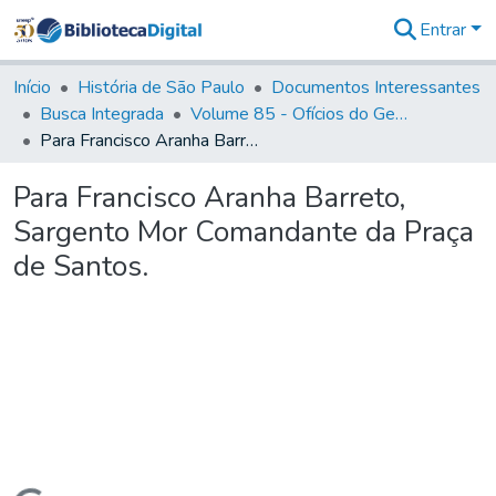
Entrar
Comunidades
&
Início
História de São Paulo
Documentos Interessantes
Coleções
Busca Integrada
Volume 85 - Ofícios do General Francisco da Cunha Menezes (Governador da Capitania): 1782- 1786
Tudo na
Para Francisco Aranha Barreto, Sargento Mor Comandante da Praça de Santos.
Biblioteca
Digital
Para Francisco Aranha Barreto,
Estatísticas
Sargento Mor Comandante da Praça
de Santos.