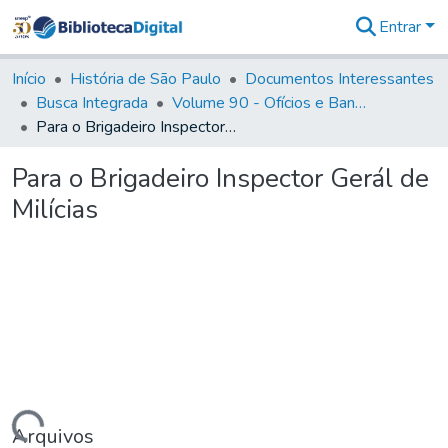
Entrar
Comunidades
&
Início
História de São Paulo
Documentos Interessantes
Coleções
Busca Integrada
Volume 90 - Ofícios e Bandos do Capitão General, Conde de Palma, aos funcionários da Capitania (1814- 1817)
Tudo na
Para o Brigadeiro Inspector Gerál de Milícias
Biblioteca
Digital
Para o Brigadeiro Inspector Gerál de
Estatísticas
Milícias
Arquivos