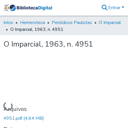
Entrar
Comunidades
&
Início
Hemeroteca
Periódicos Paulistas
O Imparcial
Coleções
O Imparcial, 1963, n. 4951
Tudo na
Biblioteca
O Imparcial, 1963, n. 4951
Digital
Estatísticas
Carregando...
Arquivos
4951.pdf
(4,64 MB)