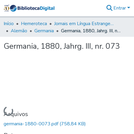
Entrar
Comunidades
&
Início
Hemeroteca
Jornais em Língua Estrangeira
Coleções
Alemão
Germania
Germania, 1880, Jahrg. III, nr. 073
Tudo na
Biblioteca
Germania, 1880, Jahrg. III, nr. 073
Digital
Estatísticas
Carregando...
Arquivos
germania-1880-0073.pdf
(758,84 KB)