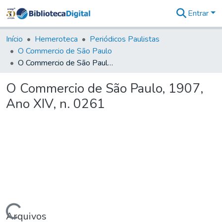
Entrar
Comunidades
&
Início
Hemeroteca
Periódicos Paulistas
Coleções
O Commercio de São Paulo
Tudo na
O Commercio de São Paulo, 1907, Ano XIV, n. 0261
Biblioteca
Digital
O Commercio de São Paulo, 1907,
Estatísticas
Ano XIV, n. 0261
Arquivos