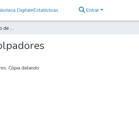
lioteca Digital
Estatísticas
Entrar
Planta do Reservatório de água Potável para despolpadores
olpadores
res. Cópia datando