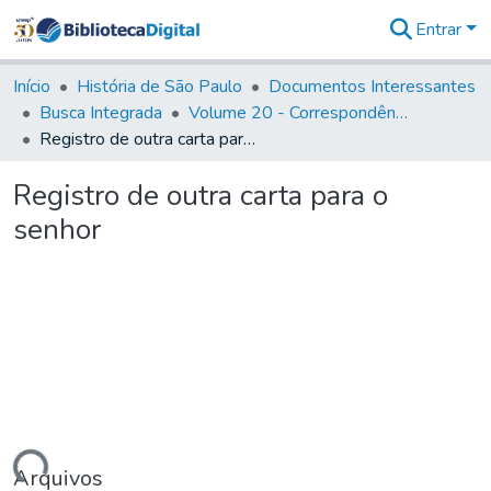
Entrar
Comunidades
&
Início
História de São Paulo
Documentos Interessantes
Coleções
Busca Integrada
Volume 20 - Correspondência interna do Governador Rodrigo Cezar de Menezes: 1721- 1728
Tudo na
Registro de outra carta para o senhor
Biblioteca
Digital
Registro de outra carta para o
Estatísticas
senhor
Arquivos