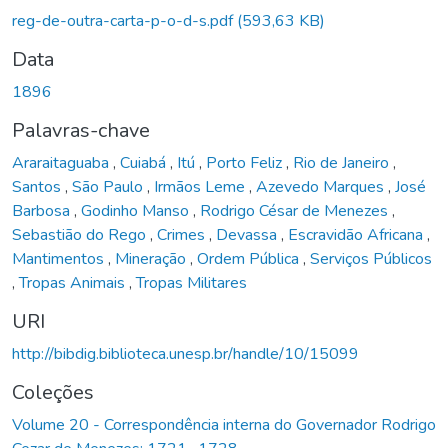
egando...
reg-de-outra-carta-p-o-d-s.pdf
(593,63 KB)
Data
1896
Palavras-chave
Araraitaguaba
,
Cuiabá
,
Itú
,
Porto Feliz
,
Rio de Janeiro
,
Santos
,
São Paulo
,
Irmãos Leme
,
Azevedo Marques
,
José
Barbosa
,
Godinho Manso
,
Rodrigo César de Menezes
,
Sebastião do Rego
,
Crimes
,
Devassa
,
Escravidão Africana
,
Mantimentos
,
Mineração
,
Ordem Pública
,
Serviços Públicos
,
Tropas Animais
,
Tropas Militares
URI
http://bibdig.biblioteca.unesp.br/handle/10/15099
Coleções
Volume 20 - Correspondência interna do Governador Rodrigo