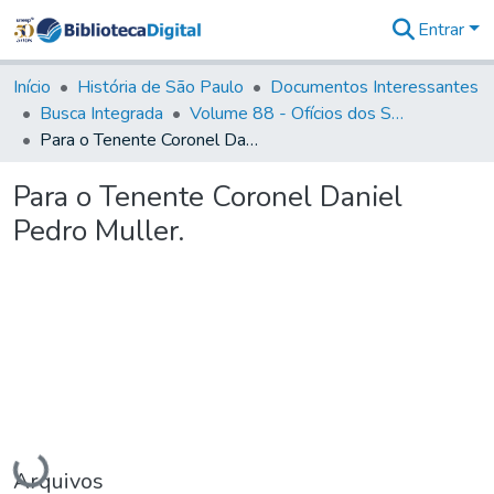
Entrar
Comunidades
&
Início
História de São Paulo
Documentos Interessantes
Coleções
Busca Integrada
Volume 88 - Ofícios dos Senhores Governadores Interinos da Capitania de São Paulo (1817- 1819)
Tudo na
Para o Tenente Coronel Daniel Pedro Muller.
Biblioteca
Digital
Para o Tenente Coronel Daniel
Estatísticas
Pedro Muller.
Carregando...
Arquivos