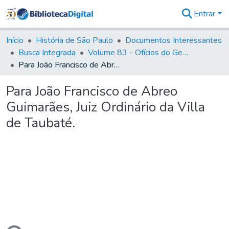
Entrar
Comunidades
&
Início
História de São Paulo
Documentos Interessantes
Coleções
Busca Integrada
Volume 83 - Ofícios do General Martim Lopes Lobo de Saldanha (Governador da Capitania): 1780- 1782
Tudo na
Para João Francisco de Abreo Guimarães, Juiz Ordinário da Villa de Taubaté.
Biblioteca
Digital
Para João Francisco de Abreo
Estatísticas
Guimarães, Juiz Ordinário da Villa
de Taubaté.