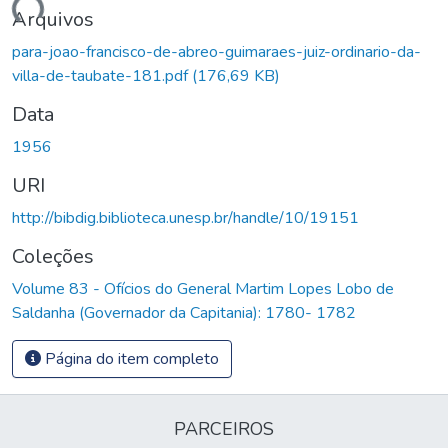
egando...
Arquivos
para-joao-francisco-de-abreo-guimaraes-juiz-ordinario-da-
villa-de-taubate-181.pdf
(176,69 KB)
Data
1956
URI
http://bibdig.biblioteca.unesp.br/handle/10/19151
Coleções
Volume 83 - Ofícios do General Martim Lopes Lobo de
Saldanha (Governador da Capitania): 1780- 1782
Página do item completo
PARCEIROS