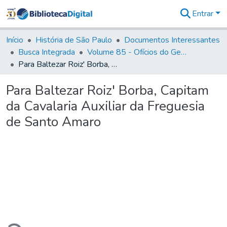
Entrar
Comunidades
&
Início
História de São Paulo
Documentos Interessantes
Coleções
Busca Integrada
Volume 85 - Ofícios do General Francisco da Cunha Menezes (Governador da Capitania): 1782- 1786
Tudo na
Para Baltezar Roiz' Borba, Capitam da Cavalaria Auxiliar da Freguesia de Santo Amaro
Biblioteca
Digital
Para Baltezar Roiz' Borba, Capitam
Estatísticas
da Cavalaria Auxiliar da Freguesia
de Santo Amaro
ando...