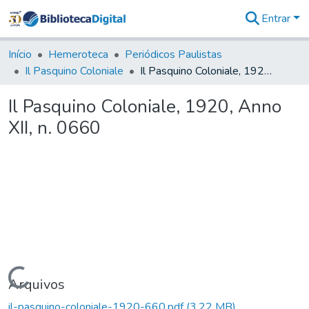
Entrar
Comunidades
&
Início
Hemeroteca
Periódicos Paulistas
Coleções
Il Pasquino Coloniale
Il Pasquino Coloniale, 1920, Anno XII, n. 0660
Tudo na
Biblioteca
Il Pasquino Coloniale, 1920, Anno
Digital
XII, n. 0660
Estatísticas
Carregando...
Arquivos
il-pasquino-coloniale-1920-660.pdf
(3,22 MB)