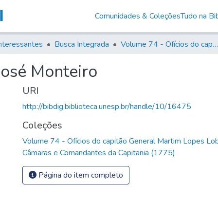
Comunidades & Coleções
Tudo na Bib
nteressantes
Busca Integrada
Volume 74 - Ofícios do capitão General Martim Lopes Lobo de Saldanha às Câmaras e Comandantes da Capitania (1775)
José Monteiro
URI
http://bibdig.biblioteca.unesp.br/handle/10/16475
Coleções
Volume 74 - Ofícios do capitão General Martim Lopes Lo
Câmaras e Comandantes da Capitania (1775)
Página do item completo