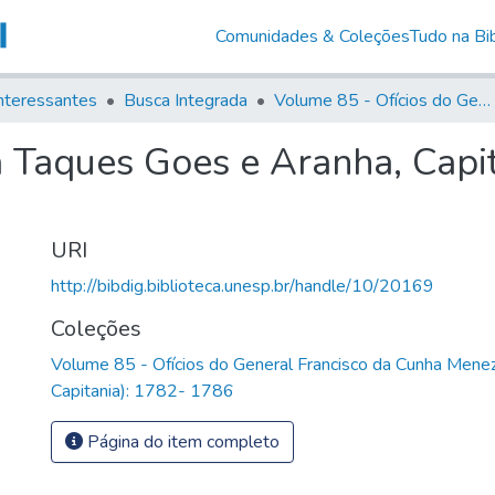
Comunidades & Coleções
Tudo na Bib
nteressantes
Busca Integrada
Volume 85 - Ofícios do General Francisco da Cunha Menezes (Governador da Capitania): 1782- 1786
a Taques Goes e Aranha, Capi
URI
http://bibdig.biblioteca.unesp.br/handle/10/20169
Coleções
Volume 85 - Ofícios do General Francisco da Cunha Mene
Capitania): 1782- 1786
Página do item completo