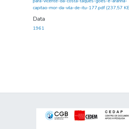
para-vicente-da-costa-taques-goes-e-aranha-
capitao-mor-da-vila-de-itu-177.pdf
(237,57 KB
Data
1961