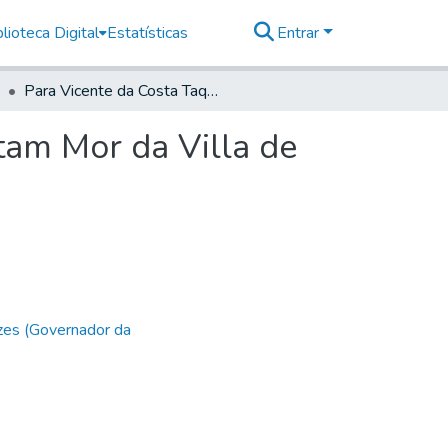
lioteca Digital
Estatísticas
Entrar
Para Vicente da Costa Taques Goes e Aranha, Capitam Mor da Villa de Itú
tam Mor da Villa de
zes (Governador da