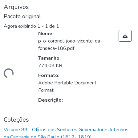
Arquivos
Pacote original
Agora exibindo
1 - 1 de 1
Nome:
p-o-coronel-joao-vicente-da-
fonseca-186.pdf
Tamanho:
774,08 KB
Carregando...
Formato:
Adobe Portable Document
Format
Descrição:
Coleções
Volume 88 - Ofícios dos Senhores Governadores Interinos
da Capitania de São Paulo (1817- 1819)