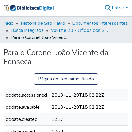
Entrar
Comunidades
&
Início
História de São Paulo
Documentos Interessantes
Coleções
Busca Integrada
Volume 88 - Ofícios dos Senhores Governadores Interinos da Capitania de São Paulo (1817- 1819)
Tudo na
Para o Coronel João Vicente da Fonseca
Biblioteca
Digital
Para o Coronel João Vicente da
Estatísticas
Fonseca
Página do item simplificado
dc.date.accessioned
2013-11-29T18:02:22Z
dc.date.available
2013-11-29T18:02:22Z
dc.date.created
1817
dc.date.issued
1963