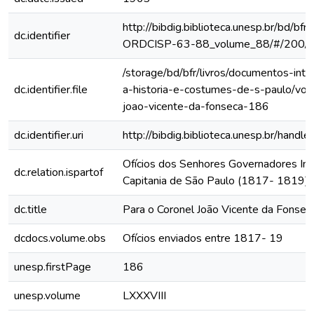
http://bibdig.biblioteca.unesp.br/bd/bf
dc.identifier
ORDCISP-63-88_volume_88/#/200/
/storage/bd/bfr/livros/documentos-int
dc.identifier.file
a-historia-e-costumes-de-s-paulo/vol
joao-vicente-da-fonseca-186
dc.identifier.uri
http://bibdig.biblioteca.unesp.br/hand
Ofícios dos Senhores Governadores Int
dc.relation.ispartof
Capitania de São Paulo (1817- 1819)
dc.title
Para o Coronel João Vicente da Fonsec
dcdocs.volume.obs
Ofícios enviados entre 1817- 19
unesp.firstPage
186
unesp.volume
LXXXVIII