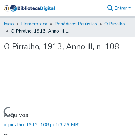
Entrar
Comunidades
&
Início
Hemeroteca
Periódicos Paulistas
O Pirralho
Coleções
O Pirralho, 1913, Anno III, n. 108
Tudo na
Biblioteca
O Pirralho, 1913, Anno III, n. 108
Digital
Estatísticas
Carregando...
Arquivos
o-pirralho-1913-108.pdf
(3,76 MB)