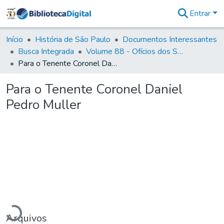
Entrar
Comunidades
&
Início
História de São Paulo
Documentos Interessantes
Coleções
Busca Integrada
Volume 88 - Ofícios dos Senhores Governadores Interinos da Capitania de São Paulo (1817- 1819)
Tudo na
Para o Tenente Coronel Daniel Pedro Muller
Biblioteca
Digital
Para o Tenente Coronel Daniel
Estatísticas
Pedro Muller
rregando...
Arquivos