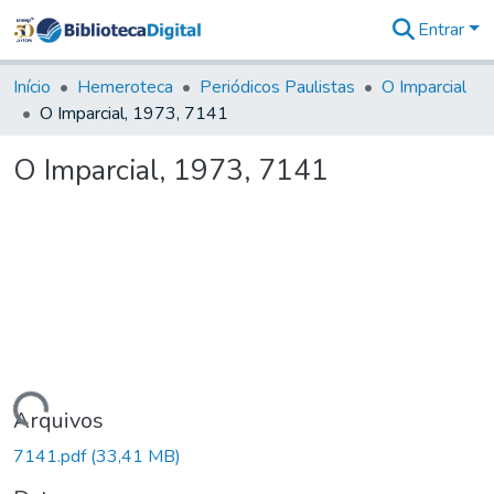
Entrar
Comunidades
&
Início
Hemeroteca
Periódicos Paulistas
O Imparcial
Coleções
O Imparcial, 1973, 7141
Tudo na
Biblioteca
O Imparcial, 1973, 7141
Digital
Estatísticas
Carregando...
Arquivos
7141.pdf
(33,41 MB)