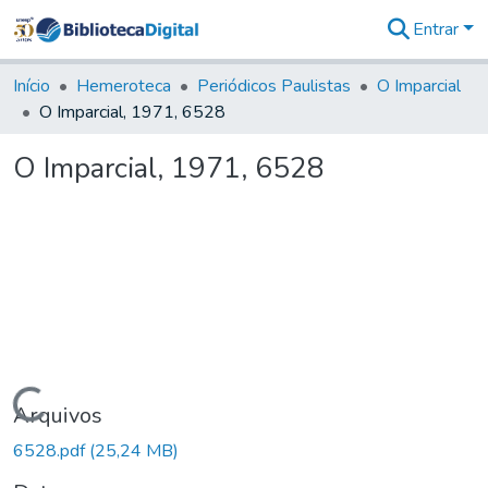
Entrar
Comunidades
&
Início
Hemeroteca
Periódicos Paulistas
O Imparcial
Coleções
O Imparcial, 1971, 6528
Tudo na
Biblioteca
O Imparcial, 1971, 6528
Digital
Estatísticas
Carregando...
Arquivos
6528.pdf
(25,24 MB)