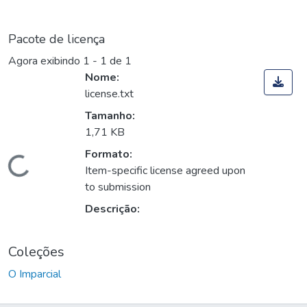
Pacote de licença
Agora exibindo
1 - 1 de 1
Nome:
license.txt
Tamanho:
1,71 KB
Formato:
Carregando...
Item-specific license agreed upon
to submission
Descrição:
Coleções
O Imparcial