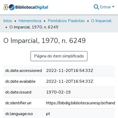
Entrar
Comunidades
&
Início
Hemeroteca
Periódicos Paulistas
O Imparcial
Coleções
O Imparcial, 1970, n. 6249
Tudo na
Biblioteca
O Imparcial, 1970, n. 6249
Digital
Estatísticas
Página do item simplificado
dc.date.accessioned
2022-11-20T16:54:33Z
dc.date.available
2022-11-20T16:54:33Z
dc.date.issued
1970-02-19
dc.identifier.uri
https://bibdig.biblioteca.unesp.br/han
dc.language.iso
pt