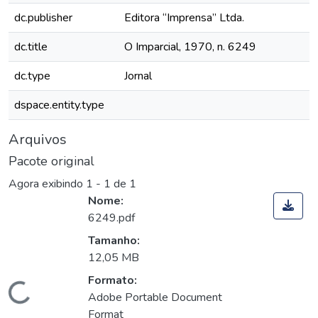
dc.publisher
Editora “Imprensa” Ltda.
dc.title
O Imparcial, 1970, n. 6249
dc.type
Jornal
dspace.entity.type
Arquivos
Pacote original
Agora exibindo
1 - 1 de 1
Nome:
6249.pdf
Tamanho:
12,05 MB
Formato:
Carregando...
Adobe Portable Document
Format