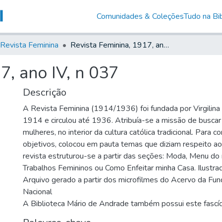
Comunidades & Coleções
Tudo na Bib
Revista Feminina
Revista Feminina, 1917, ano IV, n 037
7, ano IV, n 037
Descrição
A Revista Feminina (1914/1936) foi fundada por Virgilin
1914 e circulou até 1936. Atribuía-se a missão de busca
mulheres, no interior da cultura católica tradicional. Para 
objetivos, colocou em pauta temas que diziam respeito ao
revista estruturou-se a partir das seções: Moda, Menu do
Trabalhos Femininos ou Como Enfeitar minha Casa. Ilustrad
Arquivo gerado a partir dos microfilmes do Acervo da Fun
Nacional
A Biblioteca Mário de Andrade também possui este fascí