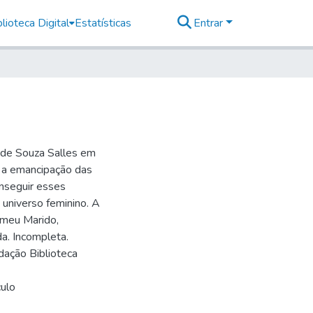
lioteca Digital
Estatísticas
Entrar
a de Souza Salles em
r a emancipação das
conseguir esses
 universo feminino. A
 meu Marido,
a. Incompleta.
dação Biblioteca
culo