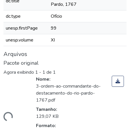
dc.title
Pardo, 1767
dc.type
Ofício
unesp.firstPage
99
unesp.volume
XI
Arquivos
Pacote original
Agora exibindo
1 - 1 de 1
Nome:
3-ordem-ao-commandante-do-
destacamento-do-rio-pardo-
1767.pdf
Tamanho:
gando...
129,07 KB
Formato: