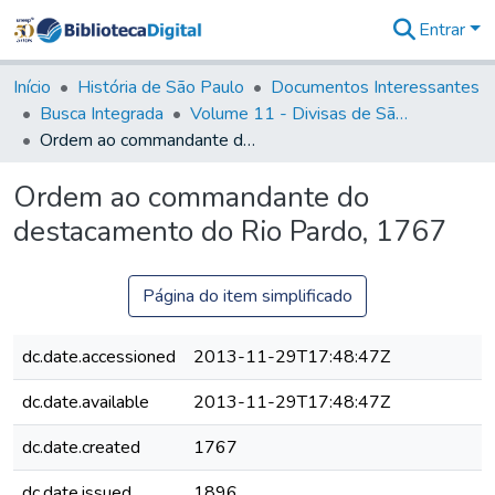
Entrar
Comunidades
&
Início
História de São Paulo
Documentos Interessantes
Coleções
Busca Integrada
Volume 11 - Divisas de São Paulo e Minas Gerais
Tudo na
Ordem ao commandante do destacamento do Rio Pardo, 1767
Biblioteca
Digital
Ordem ao commandante do
Estatísticas
destacamento do Rio Pardo, 1767
Página do item simplificado
dc.date.accessioned
2013-11-29T17:48:47Z
dc.date.available
2013-11-29T17:48:47Z
dc.date.created
1767
dc.date.issued
1896