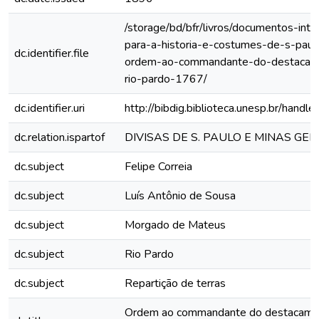
/storage/bd/bfr/livros/documentos-int
para-a-historia-e-costumes-de-s-paulo
dc.identifier.file
ordem-ao-commandante-do-destacam
rio-pardo-1767/
dc.identifier.uri
http://bibdig.biblioteca.unesp.br/hand
dc.relation.ispartof
DIVISAS DE S. PAULO E MINAS GE
dc.subject
Felipe Correia
dc.subject
Luís Antônio de Sousa
dc.subject
Morgado de Mateus
dc.subject
Rio Pardo
dc.subject
Repartição de terras
Ordem ao commandante do destacame