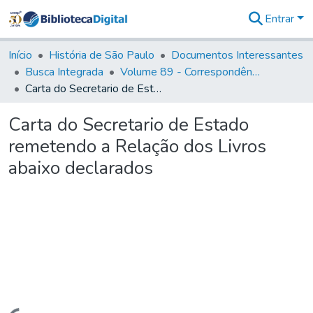
Entrar
Comunidades
&
Início
História de São Paulo
Documentos Interessantes
Coleções
Busca Integrada
Volume 89 - Correspondência do então Governador e Capitão General de São Paulo, Antonio Manoel de Mello Castro (1797-1802)
Tudo na
Carta do Secretario de Estado remetendo a Relação dos Livros abaixo declarados
Biblioteca
Digital
Carta do Secretario de Estado
Estatísticas
remetendo a Relação dos Livros
abaixo declarados