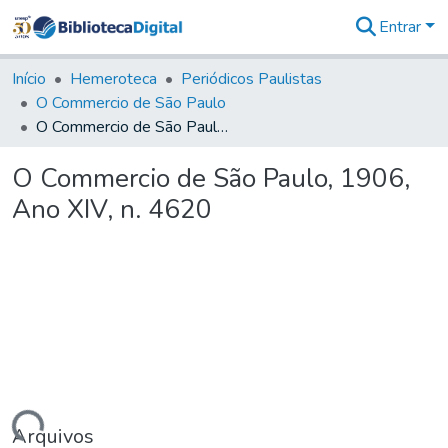
Entrar
Comunidades
&
Início
Hemeroteca
Periódicos Paulistas
Coleções
O Commercio de São Paulo
Tudo na
O Commercio de São Paulo, 1906, Ano XIV, n. 4620
Biblioteca
Digital
O Commercio de São Paulo, 1906,
Estatísticas
Ano XIV, n. 4620
Arquivos