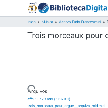
Início
Música
Acervo Furio Franceschini
Trois morceaux pour 
Carregando...
Arquivos
aff531723.mid
(3,66 KB)
trois_morceaux_pour_orgue__arquivo_mid.mid