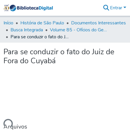
Entrar
Comunidades
&
Início
História de São Paulo
Documentos Interessantes
Coleções
Busca Integrada
Volume 85 - Ofícios do General Francisco da Cunha Menezes (Governador da Capitania): 1782- 1786
Tudo na
Para se conduzir o fato do Juiz de Fora do Cuyabá
Biblioteca
Digital
Para se conduzir o fato do Juiz de
Estatísticas
Fora do Cuyabá
ando...
Arquivos