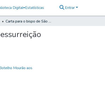
lioteca Digital
Estatísticas
Entrar
Carta para o bispo de São Paulo, Dom Manoel da Ressurreição
essurreição
 Botelho Mourão aos