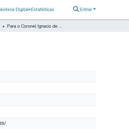
lioteca Digital
Estatísticas
Entrar
Para o Coronel Ignacio de Sá Souto maior.
89/