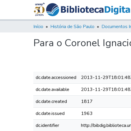
Início
História de São Paulo
Documentos I
Para o Coronel Ignaci
dc.date.accessioned
2013-11-29T18:01:48
dc.date.available
2013-11-29T18:01:48
dc.date.created
1817
dc.date.issued
1963
dc.identifier
http://bibdig.bibliote