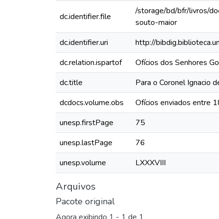
/storage/bd/bfr/livros/
dc.identifier.file
souto-maior
dc.identifier.uri
http://bibdig.biblioteca
dc.relation.ispartof
Ofícios dos Senhores Go
dc.title
Para o Coronel Ignacio d
dcdocs.volume.obs
Ofícios enviados entre 
unesp.firstPage
75
unesp.lastPage
76
unesp.volume
LXXXVIII
Arquivos
Pacote original
Agora exibindo
1 - 1 de 1