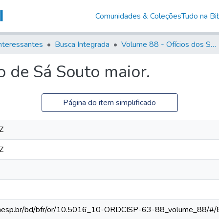
Comunidades & Coleções
Tudo na Bib
nteressantes
Busca Integrada
Volume 88 - Ofícios dos Senhores Governadores Interinos da Capitania de São Paulo (1817- 1819)
o de Sá Souto maior.
Página do item simplificado
Z
Z
ca.unesp.br/bd/bfr/or/10.5016_10-ORDCISP-63-88_volume_88/#/