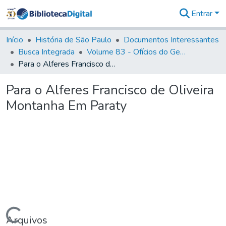
Entrar
Comunidades
&
Início
História de São Paulo
Documentos Interessantes
Coleções
Busca Integrada
Volume 83 - Ofícios do General Martim Lopes Lobo de Saldanha (Governador da Capitania): 1780- 1782
Tudo na
Para o Alferes Francisco de Oliveira Montanha Em Paraty
Biblioteca
Digital
Para o Alferes Francisco de Oliveira
Estatísticas
Montanha Em Paraty
Arquivos