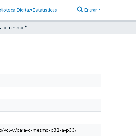
lioteca Digital
Estatísticas
Entrar
a o mesmo *
ulo/vol-vi/para-o-mesmo-p32-a-p33/