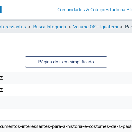
Comunidades & Coleções
Tudo na Bib
nteressantes
Busca Integrada
Volume 06 - Iguatemi
Par
Página do item simplificado
3Z
3Z
/documentos-interessantes-para-a-historia-e-costumes-de-s-pa