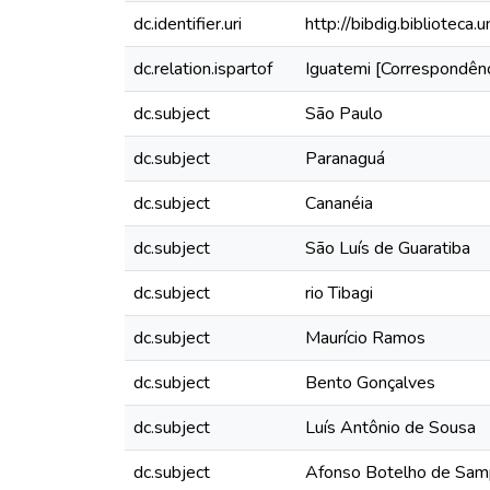
dc.identifier.uri
http://bibdig.bibliotec
dc.relation.ispartof
Iguatemi [Correspondênc
dc.subject
São Paulo
dc.subject
Paranaguá
dc.subject
Cananéia
dc.subject
São Luís de Guaratiba
dc.subject
rio Tibagi
dc.subject
Maurício Ramos
dc.subject
Bento Gonçalves
dc.subject
Luís Antônio de Sousa
dc.subject
Afonso Botelho de Sam