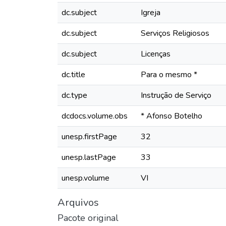
dc.subject
Igreja
dc.subject
Serviços Religiosos
dc.subject
Licenças
dc.title
Para o mesmo *
dc.type
Instrução de Serviço
dcdocs.volume.obs
* Afonso Botelho
unesp.firstPage
32
unesp.lastPage
33
unesp.volume
VI
Arquivos
Pacote original