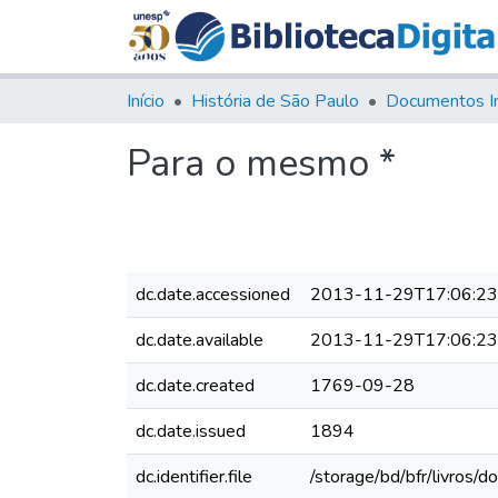
Início
História de São Paulo
Documentos I
Para o mesmo *
dc.date.accessioned
2013-11-29T17:06:2
dc.date.available
2013-11-29T17:06:2
dc.date.created
1769-09-28
dc.date.issued
1894
dc.identifier.file
/storage/bd/bfr/livros