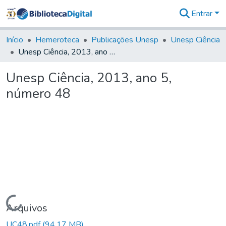
Entrar
Comunidades
&
Início
Hemeroteca
Publicações Unesp
Unesp Ciência
Coleções
Unesp Ciência, 2013, ano 5, número 48
Tudo na
Biblioteca
Unesp Ciência, 2013, ano 5,
Digital
número 48
Estatísticas
Carregando...
Arquivos
UC48.pdf
(94,17 MB)