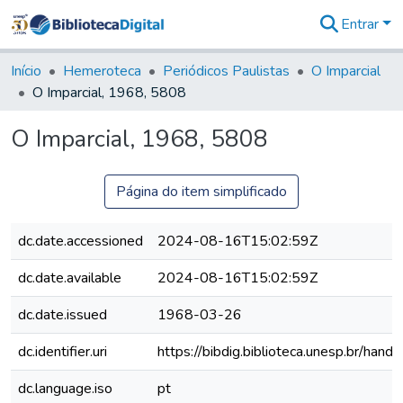
Entrar
Comunidades
&
Início
Hemeroteca
Periódicos Paulistas
O Imparcial
Coleções
O Imparcial, 1968, 5808
Tudo na
Biblioteca
O Imparcial, 1968, 5808
Digital
Estatísticas
Página do item simplificado
dc.date.accessioned
2024-08-16T15:02:59Z
dc.date.available
2024-08-16T15:02:59Z
dc.date.issued
1968-03-26
dc.identifier.uri
https://bibdig.biblioteca.unesp.br/han
dc.language.iso
pt