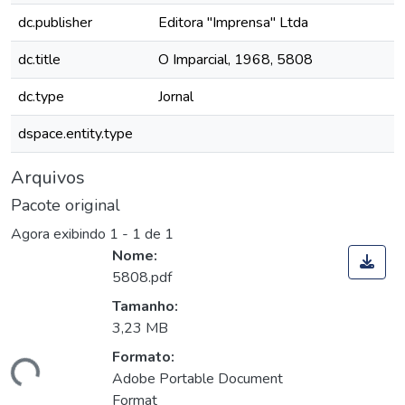
dc.publisher
Editora "Imprensa" Ltda
dc.title
O Imparcial, 1968, 5808
dc.type
Jornal
dspace.entity.type
Arquivos
Pacote original
Agora exibindo
1 - 1 de 1
Nome:
5808.pdf
Tamanho:
3,23 MB
Formato:
egando...
Adobe Portable Document
Format