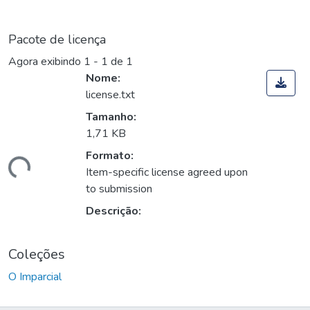
Pacote de licença
Agora exibindo
1 - 1 de 1
Nome:
license.txt
Tamanho:
1,71 KB
Formato:
egando...
Item-specific license agreed upon
to submission
Descrição:
Coleções
O Imparcial