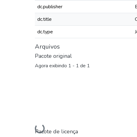
dc.publisher
dc.title
dc.type
J
Arquivos
Pacote original
Agora exibindo
1 - 1 de 1
Carregando...
Pacote de licença