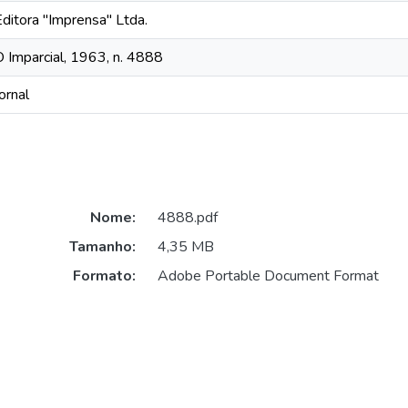
Editora "Imprensa" Ltda.
O Imparcial, 1963, n. 4888
ornal
Nome:
4888.pdf
Tamanho:
4,35 MB
Formato:
Adobe Portable Document Format