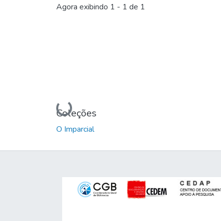
Agora exibindo
1 - 1 de 1
Carregando...
Coleções
O Imparcial