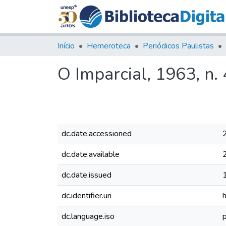
Início
Hemeroteca
Periódicos Paulistas
O Imparcial, 1963, n.
dc.date.accessioned
dc.date.available
dc.date.issued
dc.identifier.uri
dc.language.iso