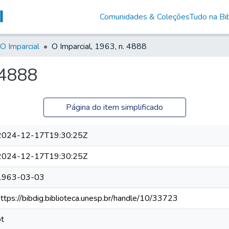
Comunidades & Coleções
Tudo na Bib
O Imparcial
O Imparcial, 1963, n. 4888
 4888
Página do item simplificado
2024-12-17T19:30:25Z
2024-12-17T19:30:25Z
1963-03-03
https://bibdig.biblioteca.unesp.br/handle/10/33723
pt