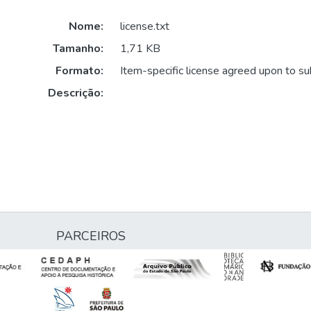
Nome:
license.txt
Tamanho:
1,71 KB
Formato:
Item-specific license agreed upon to s
Descrição:
PARCEIROS