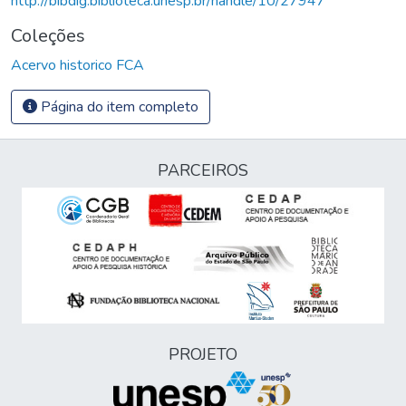
http://bibdig.biblioteca.unesp.br/handle/10/27947
Coleções
Acervo historico FCA
Página do item completo
PARCEIROS
PROJETO