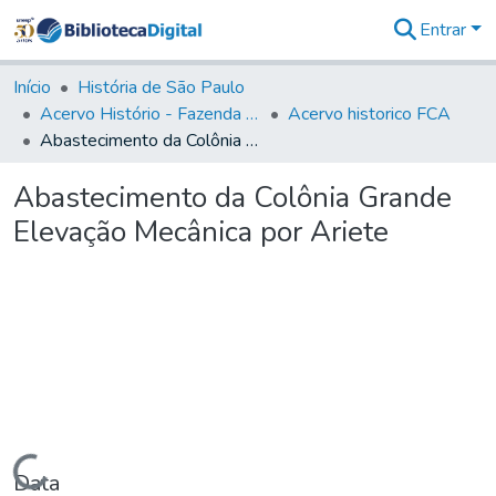
Entrar
Comunidades
&
Início
História de São Paulo
Coleções
Acervo Histório - Fazenda Lageado
Acervo historico FCA
Tudo na
Abastecimento da Colônia Grande Elevação Mecânica por Ariete
Biblioteca
Digital
Abastecimento da Colônia Grande
Estatísticas
Elevação Mecânica por Ariete
Carregando...
Data