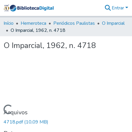
Entrar
Comunidades
&
Início
Hemeroteca
Periódicos Paulistas
O Imparcial
Coleções
O Imparcial, 1962, n. 4718
Tudo na
Biblioteca
O Imparcial, 1962, n. 4718
Digital
Estatísticas
Carregando...
Arquivos
4718.pdf
(10,09 MB)