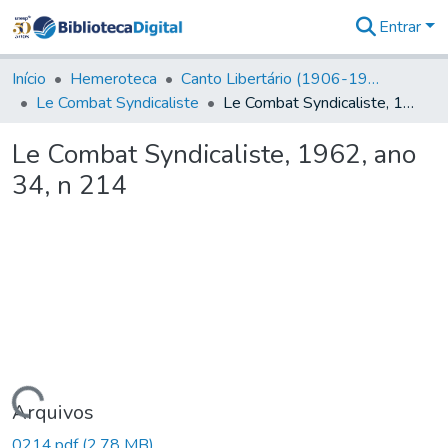
Entrar
Comunidades
&
Início
Hemeroteca
Canto Libertário (1906-1995)
Coleções
Le Combat Syndicaliste
Le Combat Syndicaliste, 1962, ano 34, n 214
Tudo na
Biblioteca
Le Combat Syndicaliste, 1962, ano
Digital
34, n 214
Estatísticas
Carregando...
Arquivos
0214.pdf
(2,78 MB)