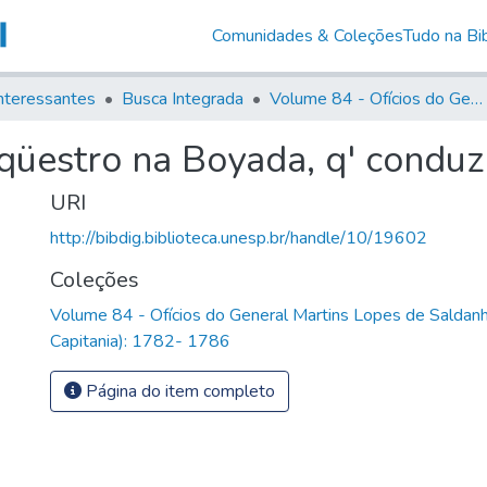
Comunidades & Coleções
Tudo na Bib
nteressantes
Busca Integrada
Volume 84 - Ofícios do General Martins Lopes de Saldanha (Governador da Capitania): 1782- 1786
qüestro na Boyada, q' conduz 
URI
http://bibdig.biblioteca.unesp.br/handle/10/19602
Coleções
Volume 84 - Ofícios do General Martins Lopes de Saldan
Capitania): 1782- 1786
Página do item completo