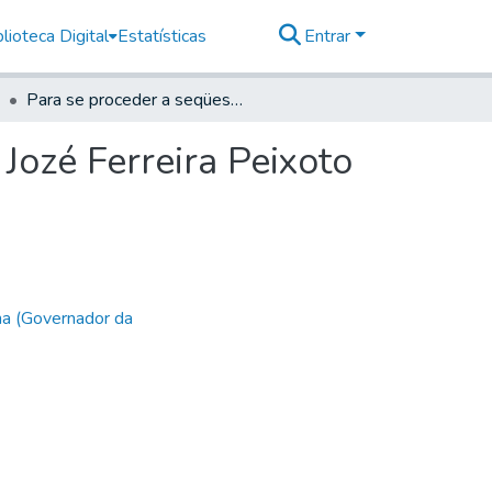
lioteca Digital
Estatísticas
Entrar
Para se proceder a seqüestro na Boyada, q' conduz Jozé Ferreira Peixoto
Jozé Ferreira Peixoto
ha (Governador da