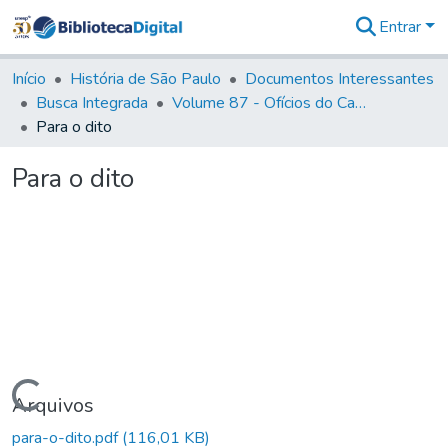
Entrar
Comunidades
&
Início
História de São Paulo
Documentos Interessantes
Coleções
Busca Integrada
Volume 87 - Ofícios do Capitão General Antonio Manoel de Melo Castro e Mendonça (1797- 1801)
Tudo na
Para o dito
Biblioteca
Digital
Para o dito
Estatísticas
Carregando...
Arquivos
para-o-dito.pdf
(116,01 KB)