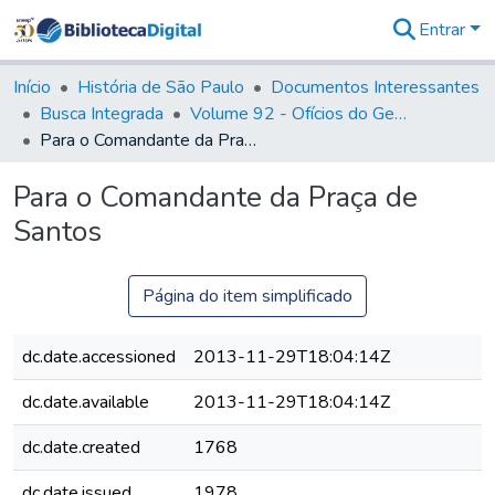
Entrar
Comunidades
&
Início
História de São Paulo
Documentos Interessantes
Coleções
Busca Integrada
Volume 92 - Ofícios do General D. Luiz aos diversos funcionários da Capitania (1768- 1772)
Tudo na
Para o Comandante da Praça de Santos
Biblioteca
Digital
Para o Comandante da Praça de
Estatísticas
Santos
Página do item simplificado
dc.date.accessioned
2013-11-29T18:04:14Z
dc.date.available
2013-11-29T18:04:14Z
dc.date.created
1768
dc.date.issued
1978