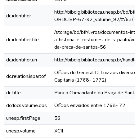
http://bibdig.biblioteca.unesp.br/bd/bf
dc.identifier
ORDCISP-67-92_volume_92/#/63/
/storage/bd/bfr/livros/documentos-int
dc.identifier.file
a-historia-e-costumes-de-s-paulo/vo
da-praca-de-santos-56
dc.identifier.uri
http://bibdig.biblioteca.unesp.br/hand
Ofícios do General D. Luiz aos diversos 
dc.relation.ispartof
Capitania (1768- 1772)
dc.title
Para o Comandante da Praça de Santo
dcdocs.volume.obs
Ofícios enviados entre 1768- 72
unesp.firstPage
56
unesp.volume
XCII