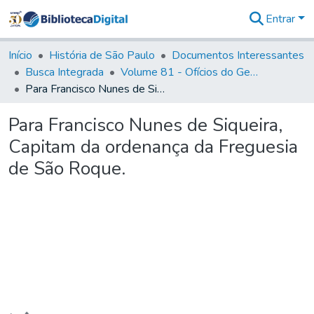
Entrar
Comunidades
&
Início
História de São Paulo
Documentos Interessantes
Coleções
Busca Integrada
Volume 81 - Ofícios do General Martim Lopes de Saldanha (Governador da Capitania)
Tudo na
Para Francisco Nunes de Siqueira, Capitam da ordenança da Freguesia de São Roque.
Biblioteca
Digital
Para Francisco Nunes de Siqueira,
Estatísticas
Capitam da ordenança da Freguesia
de São Roque.
Carregando...