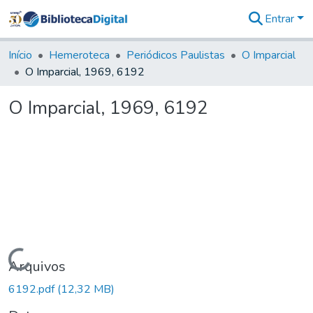
Entrar
Comunidades
&
Início
Hemeroteca
Periódicos Paulistas
O Imparcial
Coleções
O Imparcial, 1969, 6192
Tudo na
Biblioteca
O Imparcial, 1969, 6192
Digital
Estatísticas
Carregando...
Arquivos
6192.pdf
(12,32 MB)