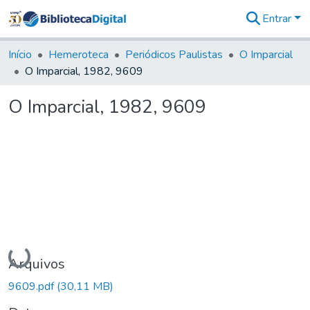
Entrar
Comunidades
&
Início
Hemeroteca
Periódicos Paulistas
O Imparcial
Coleções
O Imparcial, 1982, 9609
Tudo na
Biblioteca
O Imparcial, 1982, 9609
Digital
Estatísticas
Carregando...
Arquivos
9609.pdf
(30,11 MB)