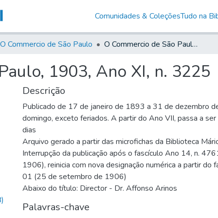
Comunidades & Coleções
Tudo na Bib
O Commercio de São Paulo
O Commercio de São Paulo, 1903, Ano XI, n. 3225
aulo, 1903, Ano XI, n. 3225
Descrição
Publicado de 17 de janeiro de 1893 a 31 de dezembro d
domingo, exceto feriados. A partir do Ano VII, passa a se
dias
Arquivo gerado a partir das microfichas da Biblioteca Már
Interrupção da publicação após o fascículo Ano 14, n. 476
1906), reinicia com nova designação numérica a partir do f
01 (25 de setembro de 1906)
Abaixo do título: Director - Dr. Affonso Arinos
)
Palavras-chave