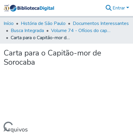
Entrar
Comunidades
&
Início
História de São Paulo
Documentos Interessantes
Coleções
Busca Integrada
Volume 74 - Ofícios do capitão General Martim Lopes Lobo de Saldanha às Câmaras e Comandantes da Capitania (1775)
Tudo na
Carta para o Capitão-mor de Sorocaba
Biblioteca
Digital
Carta para o Capitão-mor de
Estatísticas
Sorocaba
Arquivos