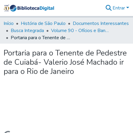
Entrar
Comunidades
&
Início
História de São Paulo
Documentos Interessantes
Coleções
Busca Integrada
Volume 90 - Ofícios e Bandos do Capitão General, Conde de Palma, aos funcionários da Capitania (1814- 1817)
Tudo na
Portaria para o Tenente de Pedestre de Cuiabá- Valerio José Machado ir para o Rio de Janeiro
Biblioteca
Digital
Portaria para o Tenente de Pedestre
Estatísticas
de Cuiabá- Valerio José Machado ir
para o Rio de Janeiro