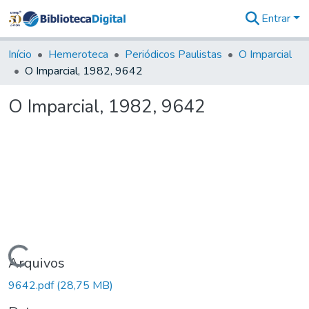
Entrar
Comunidades
&
Início
Hemeroteca
Periódicos Paulistas
O Imparcial
Coleções
O Imparcial, 1982, 9642
Tudo na
Biblioteca
O Imparcial, 1982, 9642
Digital
Estatísticas
Carregando...
Arquivos
9642.pdf
(28,75 MB)