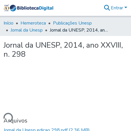
Entrar
Comunidades
&
Início
Hemeroteca
Publicações Unesp
Coleções
Jornal da Unesp
Jornal da UNESP, 2014, ano XXVIII, n. 298
Tudo na
Biblioteca
Jornal da UNESP, 2014, ano XXVIII,
Digital
n. 298
Estatísticas
ndo...
Arquivos
Jornal da Unesp edicao 298.pdf
(2,36 MB)