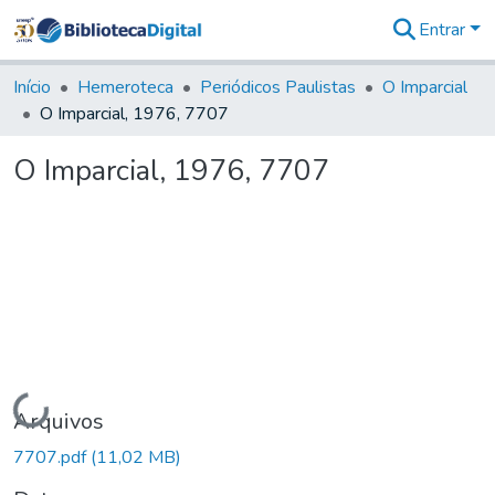
Entrar
Comunidades
&
Início
Hemeroteca
Periódicos Paulistas
O Imparcial
Coleções
O Imparcial, 1976, 7707
Tudo na
Biblioteca
O Imparcial, 1976, 7707
Digital
Estatísticas
Carregando...
Arquivos
7707.pdf
(11,02 MB)