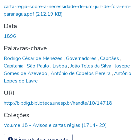
carta-regia-sobre-a-necessidade-de-um-juiz-de-fora-em-
paranagua.pdf
(212,19 KB)
Data
1896
Palavras-chave
Rodrigo César de Menezes
,
Governadores
,
Capitães
,
Capitania
,
São Paulo
,
Lisboa
,
João Teles da Silva
,
Josepe
Gomes de Azevedo
,
Antônio de Cobelos Pereira
,
Antônio
Lopes de Lavre
URI
http://bibdig.biblioteca.unesp.br/handle/10/14718
Coleções
Volume 18 - Avisos e cartas régias (1714- 29)
Página do item completo