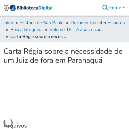
Entrar
Comunidades
&
Início
História de São Paulo
Documentos Interessantes
Coleções
Busca Integrada
Volume 18 - Avisos e cartas régias (1714- 29)
Tudo na
Carta Régia sobre a necessidade de um Juiz de fora em Paranaguá
Biblioteca
Digital
Carta Régia sobre a necessidade de
Estatísticas
um Juiz de fora em Paranaguá
Carregando...
Arquivos