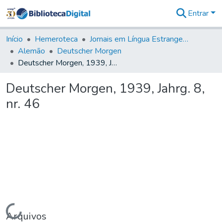
Entrar
Comunidades
&
Início
Hemeroteca
Jornais em Língua Estrangeira
Coleções
Alemão
Deutscher Morgen
Tudo na
Deutscher Morgen, 1939, Jahrg. 8, nr. 46
Biblioteca
Digital
Deutscher Morgen, 1939, Jahrg. 8,
Estatísticas
nr. 46
Carregando...
Arquivos